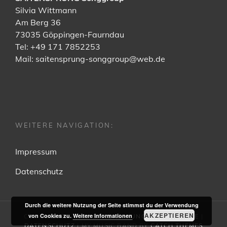
Silvia Wittmann
Am Berg 36
73035 Göppingen-Faurndau
Tel: +49 171 7852253
Mail:
saitensprung-songgroup@web.de
WEITERE NAVIGATION:
Impressum
Datenschutz
Durch die weitere Nutzung der Seite stimmst du der Verwendung
AKZEPTIEREN
von Cookies zu.
Weitere Informationen
COPYRIGHT © 2026
SAITENSPRUNG MUSIC & MORE
|
DATENSCHUTZ
|
MY MUSIC BAND BY
CATCH THEMES